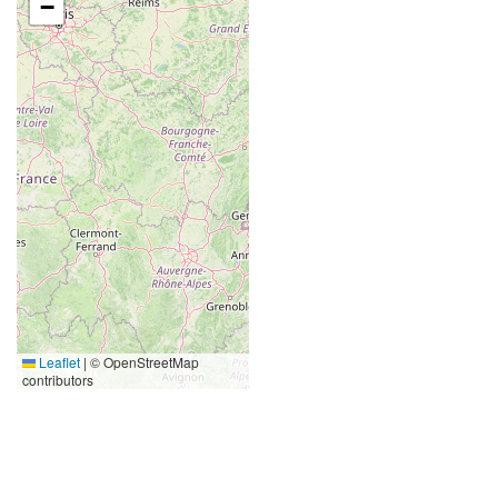
−
Leaflet
|
© OpenStreetMap
contributors