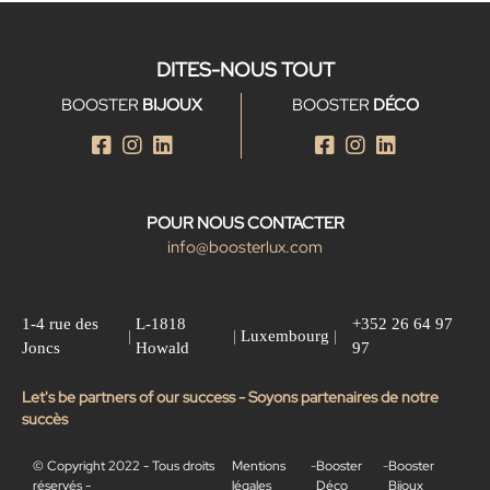
DITES-NOUS TOUT
BOOSTER
BIJOUX
BOOSTER
DÉCO
POUR NOUS CONTACTER
info@boosterlux.com
1-4 rue des
L-1818
+352 26 64 97
|
|
Luxembourg
|
Joncs
Howald
97
Let's be partners of our success - Soyons partenaires de notre
succès
© Copyright 2022 - Tous droits
Mentions
-
Booster
-
Booster
réservés -
légales
Déco
Bijoux