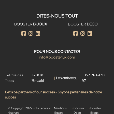
DITES-NOUS TOUT
BOOSTER
BIJOUX
BOOSTER
DÉCO
POUR NOUS CONTACTER
info@boosterlux.com
1-4 rue des
L-1818
+352 26 64 97
|
|
Luxembourg
|
Joncs
Howald
97
Let's be partners of our success - Soyons partenaires de notre
succès
© Copyright 2022 - Tous droits
Mentions
-
Booster
-
Booster
réservés -
légales
Déco
Bijoux